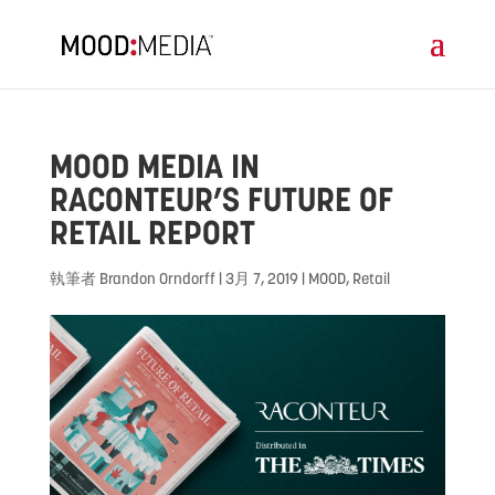
MOOD MEDIA IN
RACONTEUR’S FUTURE OF
RETAIL REPORT
執筆者
Brandon Orndorff
|
3月 7, 2019
|
MOOD
,
Retail