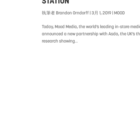
STATION
執筆者
Brandon Orndorff
|
3月 1, 2019
|
MOOD
Today, Mood Media, the world’s leading in-store med
announced a new partnership with Asda, the UK’s thir
research showing...