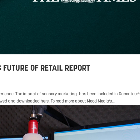
 FUTURE OF RETAIL REPORT
erience: The impact of sensory marketing has been included in Raconteur’
 viewed and downloaded here. To read more about Mood Media’s...