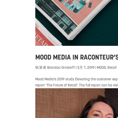
MOOD MEDIA IN RACONTEUR’S
執筆者
Brandon Orndorff
|
3月 7, 2019
|
MOOD
,
Retail
Mood Media’s 2019 study Elevating the customer exp
report ‘The Future of Retail’. The full report can be