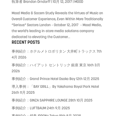
執筆者
Brandon Orndorff
|
10月 12, 2017
|
MOOD
Mood Media & Sacem Study Reveals the Virtues of Music on
Overall Customer Experience, Even Within More Traditionally
“Serious” Sectors London – October 12, 2017 – Mood Media,
the world’s leading in-store media solutions company
dedicated to elevating the Customer...
RECENT POSTS
事例紹介：ホテルメトロポリタン 大井町トラックス
7th
4月 2026
事例紹介：ハイアット セントリック 銀座 東京
16th 3月
2026
事例紹介：Grand Prince Hotel Osaka Bay
12th 12月 2025
導入事例：「BAY GRILL」By Yokohama Royal Park Hotel
26th 11月 2025
事例紹介：GINZA SAPPHIRE LOUNGE
28th 10月 2025
事例紹介：LUFTBAUM
24th 9月 2025
事例紹介：焼鳥 IPPON⁺ Tokyo
15th 8月 2025