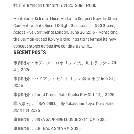
執筆者
Brandon Orndorff
|
6月 20, 2016
|
MOOD
Montblanc Selects Mood Media to Support New In-Store
Concept with its Sound & Sight Solutions in 500 Stores,
Across Five Continents London. June 20, 2016 – Montblanc,
the German-based luxury brand, has transformed its new
concept stores across five continents with...
RECENT POSTS
事例紹介：ホテルメトロポリタン 大井町トラックス
7th
4月 2026
事例紹介：ハイアット セントリック 銀座 東京
16th 3月
2026
事例紹介：Grand Prince Hotel Osaka Bay
12th 12月 2025
導入事例：「BAY GRILL」By Yokohama Royal Park Hotel
26th 11月 2025
事例紹介：GINZA SAPPHIRE LOUNGE
28th 10月 2025
事例紹介：LUFTBAUM
24th 9月 2025