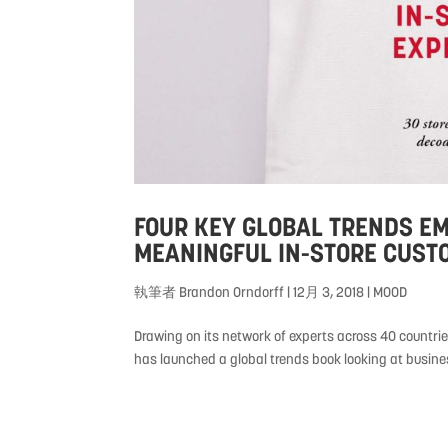
FOUR KEY GLOBAL TRENDS EM
MEANINGFUL IN-STORE CUST
執筆者
Brandon Orndorff
|
12月 3, 2018
|
MOOD
Drawing on its network of experts across 40 countrie
has launched a global trends book looking at busines