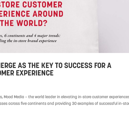
ERGE AS THE KEY TO SUCCESS FOR A
OMER EXPERIENCE
s, Mood Media — the world leader in elevating in-store customer experience
ses across five continents and providing 30 examples of successful in-stor