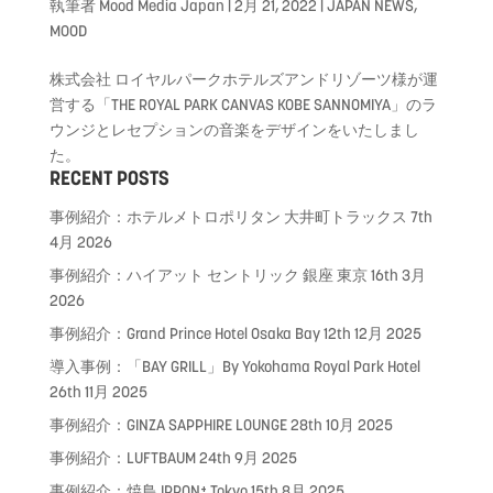
執筆者
Mood Media Japan
|
2月 21, 2022
|
JAPAN NEWS
,
MOOD
株式会社 ロイヤルパークホテルズアンドリゾーツ様が運
営する「THE ROYAL PARK CANVAS KOBE SANNOMIYA」のラ
ウンジとレセプションの音楽をデザインをいたしまし
た。
RECENT POSTS
事例紹介：ホテルメトロポリタン 大井町トラックス
7th
4月 2026
事例紹介：ハイアット セントリック 銀座 東京
16th 3月
2026
事例紹介：Grand Prince Hotel Osaka Bay
12th 12月 2025
導入事例：「BAY GRILL」By Yokohama Royal Park Hotel
26th 11月 2025
事例紹介：GINZA SAPPHIRE LOUNGE
28th 10月 2025
事例紹介：LUFTBAUM
24th 9月 2025
事例紹介：焼鳥 IPPON⁺ Tokyo
15th 8月 2025