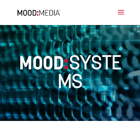
MOOD
:
SYSTE
MS