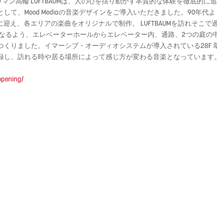
9Fに位置するニュウマン高輪 LUFTBAUMは、人の心を揺り動かす本質的な体験
て、Mood Mediaの音楽デザインをご導入いただきました。90年代
作曲家に迎え、各エリアの楽曲をオリジナルで制作。 LUFTBAUMを訪れ
になるよう、エレベーターホールからエレベーター内、通路、2つの庭の
くりました。イマーシブ・オーディオシステムが導入されている28F
録し、訪れる時や居る場所によって感じ方が変わる音楽となっています
opening/