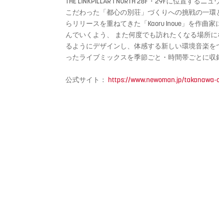
THE LINKPILLAR 1 NORTH 28F・2
こだわった「都心の別荘」づくりへの挑戦の一環とし
らリリースを重ねてきた「Kaoru Inoue」を
んでいくよう、 また何度でも訪れたくなる場所
るようにデザインし、体感する新しい環境音楽をつ
ったライブミックスを季節ごと・時間帯ごとに収
公式サイト：
https://www.newoman.jp/takanawa-