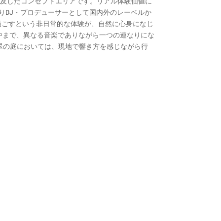
を徹底的に追及したコンセプトエリアです。リアル体験価値に
よりDJ・プロデューサーとして国内外のレーベルか
そこで過ごすという非日常的な体験が、自然に心身になじ
中まで、異なる音楽でありながら一つの連なりにな
 翠の庭においては、現地で響き方を感じながら行
。