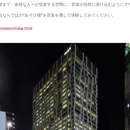
客まで、
多様な人々が交差する空間に、
音楽が自然に溶け込むようにデ
OTELならではの“あそび場”
を音楽を通して体験してみてください。
astream/index.html