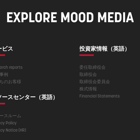
EXPLORE MOOD MEDIA
ービス
投資家情報（英語）
arch reports
委任取締役会
事例
取締役会
ちのお客様
取締役会委員会
株式情報
Financial Statements
ソースセンター（英語）
ースルーム
cy Policy
cy Notice (HR)