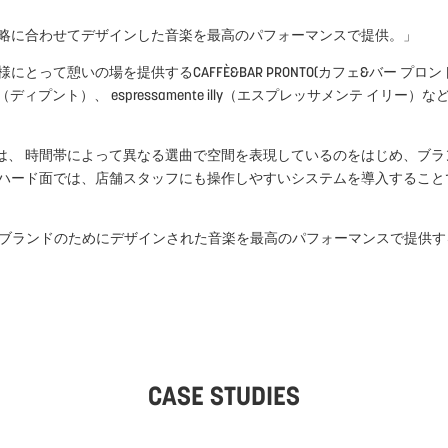
戦略に合わせてデザインした音楽を最高のパフォーマンスで提供。」
憩いの場を提供するCAFFÈ&BAR PRONTO(カフェ&バー プロント) 。
UNTO（ディプント）、 espressamente illy（エスプレッサメンテ 
は、 時間帯によって異なる選曲で空間を表現しているのをはじめ、ブラ
たハード面では、店舗スタッフにも操作しやすいシステムを導入すること
案は、 ブランドのためにデザインされた音楽を最高のパフォーマンスで提供
CASE STUDIES