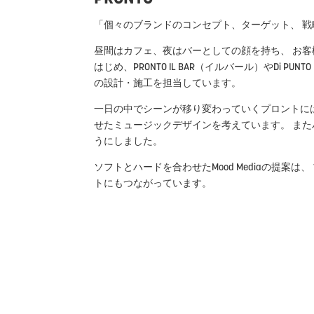
「個々のブランドのコンセプト、ターゲット、 
昼間はカフェ、夜はバーとしての顔を持ち、 お客様にとって
はじめ、PRONTO IL BAR（イルバール）やDi P
の設計・施工を担当しています。
一日の中でシーンが移り変わっていくプロントに
せたミュージックデザインを考えています。 ま
うにしました。
ソフトとハードを合わせたMood Mediaの提
トにもつながっています。