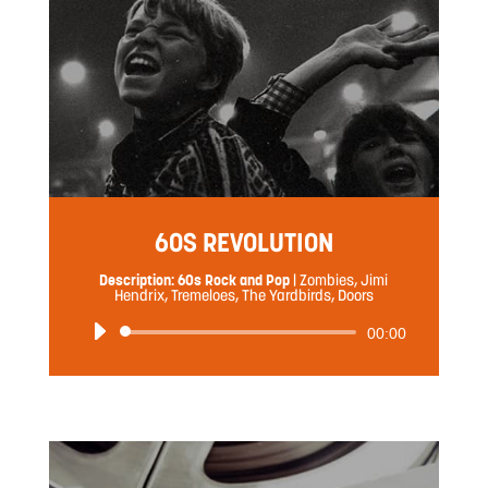
ヤ
ー
60S REVOLUTION
Description: 60s Rock and Pop
|
Zombies, Jimi
Hendrix, Tremeloes, The Yardbirds, Doors
音
00:00
声
プ
レ
ー
ヤ
ー