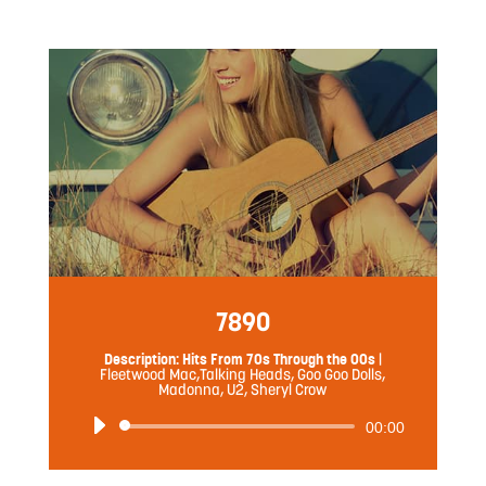
7890
Description: Hits From 70s Through the 00s
|
Fleetwood Mac,Talking Heads, Goo Goo Dolls,
Madonna, U2, Sheryl Crow
音
00:00
声
プ