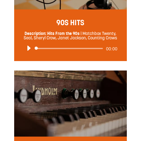
90S HITS
Description: Hits From the 90s
|
Matchbox Twenty,
Seal, Sheryl Crow, Janet Jackson, Counting Crows
音
00:00
声
プ
レ
ー
ヤ
ー