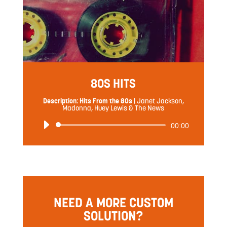
80S HITS
Description: Hits From the 80s
|
Janet Jackson,
Madonna, Huey Lewis & The News
音
00:00
声
プ
レ
ー
ヤ
ー
NEED A MORE CUSTOM
SOLUTION?