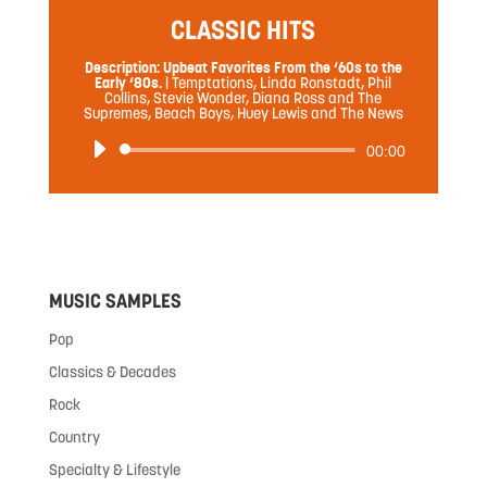
CLASSIC HITS
Description: Upbeat Favorites From the ‘60s to the
Early ‘80s.
|
Temptations, Linda Ronstadt, Phil
Collins, Stevie Wonder, Diana Ross and The
Supremes, Beach Boys, Huey Lewis and The News
音
00:00
声
プ
レ
ー
ヤ
MUSIC SAMPLES
ー
Pop
Classics & Decades
Rock
Country
Specialty & Lifestyle