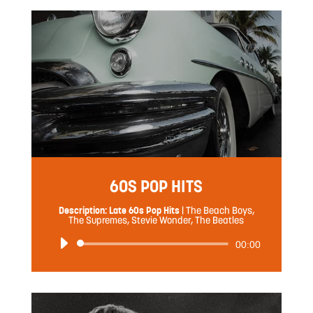
ー
ヤ
ー
60S POP HITS
Description: Late 60s Pop Hits
|
The Beach Boys,
The Supremes, Stevie Wonder, The Beatles
音
00:00
声
プ
レ
ー