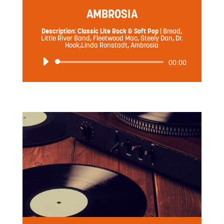
AMBROSIA
Description: Classic Lite Rock & Soft Pop
|
Bread,
Little River Band, Fleetwood Mac, Steely Dan, Dr.
Hook,Linda Ronstadt, Ambrosia
音
00:00
声
プ
レ
ー
ヤ
ー