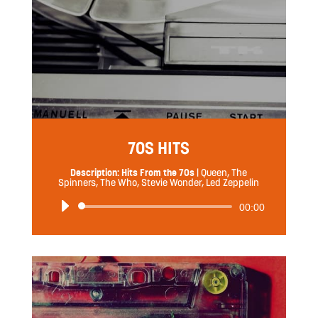
70S HITS
Description: Hits From the 70s
|
Queen, The
Spinners, The Who, Stevie Wonder, Led Zeppelin
音
00:00
声
プ
レ
ー
ヤ
ー