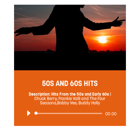
レ
ー
ヤ
ー
50S AND 60S HITS
Description: Hits From the 50s and Early 60s
|
Chuck Berry, Frankie Valli and The Four
Seasons,Bobby Vee, Buddy Holly
音
00:00
声
プ
レ