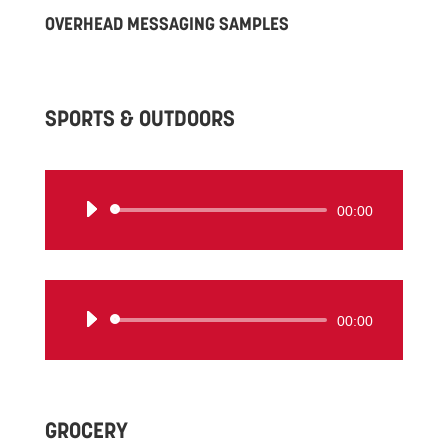
OVERHEAD MESSAGING SAMPLES
SPORTS & OUTDOORS
音
00:00
声
プ
レ
ー
音
00:00
ヤ
声
ー
プ
レ
ー
GROCERY
ヤ