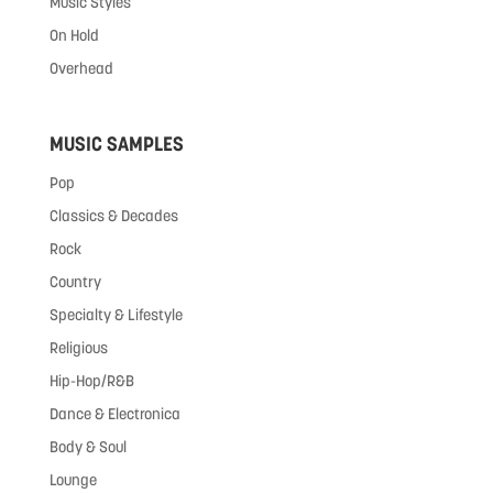
Music Styles
On Hold
Overhead
MUSIC SAMPLES
Pop
Classics & Decades
Rock
Country
Specialty & Lifestyle
Religious
Hip-Hop/R&B
Dance & Electronica
Body & Soul
Lounge