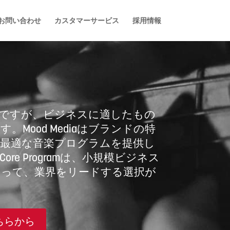
お問い合わせ
カスタマーサービス
採用情報
通ですが、ビジネスに適したもの
。Mood Mediaはブランドの特
最適な音楽プログラムを提供し
のCore Programは、小規模ビジネス
とって、業界をリードする選択が
ちらから