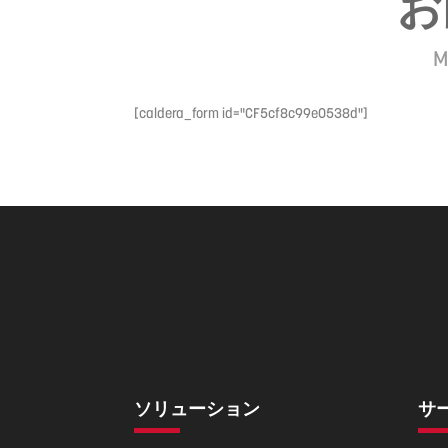
お
M
[caldera_form id="CF5cf8c99e0538d"]
ソリューション
サ