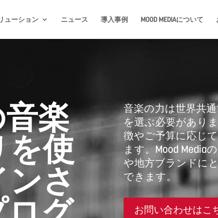
リューション
ニュース
導入事例
MOOD MEDIAについて
の音楽
音楽の力は世界共
を選ぶ必要があります
リを使
徴やご予算に応じて
ます。Mood Media
や地方ブランドに
インさ
できます。
プログ
お問い合わせはこ