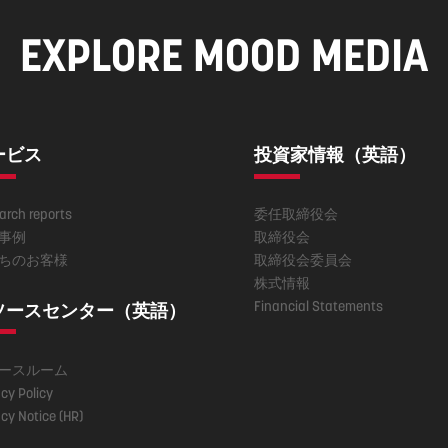
EXPLORE MOOD MEDIA
ービス
投資家情報（英語）
arch reports
委任取締役会
事例
取締役会
ちのお客様
取締役会委員会
株式情報
Financial Statements
ソースセンター（英語）
ースルーム
cy Policy
cy Notice (HR)