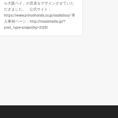
ル大阪ベイ」の音楽をデザインさせていた
だきました。 公式サイト：
https://www.princehotels.co.jp/osakabay/ 導
入事例ページ：http://moodmedia.jp/?
post_type=project&p=21251