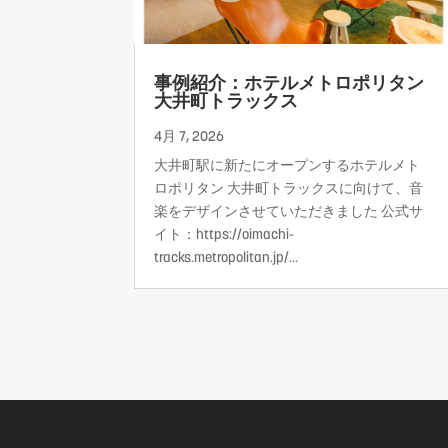
事例紹介：ホテルメトロポリタン
大井町トラックス
4月 7, 2026
大井町駅に新たにオープンするホテルメト
ロポリタン 大井町トラックスに向けて、音
楽をデザインさせていただきました 公式サ
イト：https://oimachi-
tracks.metropolitan.jp/...