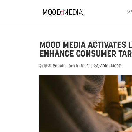
ソ
MOOD MEDIA ACTIVATES 
ENHANCE CONSUMER TARG
執筆者
Brandon Orndorff
|
2月 28, 2016
|
MOOD