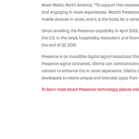
Mood Media, North America. “To support this massive e
and engaging in-store experiences. Mood’s Presence 
mobile devices in-store, and it is the basis for a var
Since unveiling the Presence capability in April 201
the U.S. in the retail, hospitality, restaurant and fin
the end of Q2 2015.
Presence is an inaudible digital signal broadcast th
Presence signal activated, clients can communicate w
content to enhance the in-store experience. Clients 
developers to create unique and branded apps that s
To learn more about Presence technology, please visi