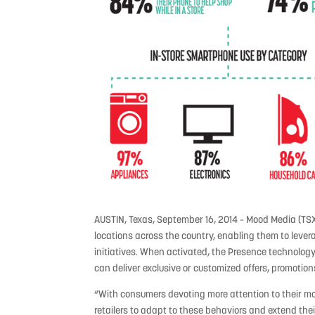
AUSTIN, Texas, September 16, 2014 – Mood Media (TSX:
locations across the country, enabling them to leve
initiatives. When activated, the Presence technology
can deliver exclusive or customized offers, promotio
“With consumers devoting more attention to their mobil
retailers to adapt to these behaviors and extend thei