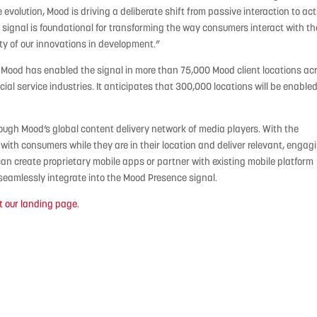
volution, Mood is driving a deliberate shift from passive interaction to act
signal is foundational for transforming the way consumers interact with th
iety of our innovations in development.”
3, Mood has enabled the signal in more than 75,000 Mood client locations ac
ancial service industries. It anticipates that 300,000 locations will be enable
rough Mood’s global content delivery network of media players. With the
ith consumers while they are in their location and deliver relevant, engag
can create proprietary mobile apps or partner with existing mobile platform
eamlessly integrate into the Mood Presence signal.
t our landing page.