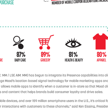
 MM / LSE AIM: MM) has begun to integrate its Presence capabilities into cl
rage Mood’s location-based signal technology for mobile marketing apps an
 allows mobile apps to identify when a customer is in-store so that Mood cl
ns and content that helps brands build consumer loyalty and drive sales.
e devices, and over 159 million smartphone users in the U.S., it’s critical f
r interactions with customers to these channels,” said Ken Eissing, Preside