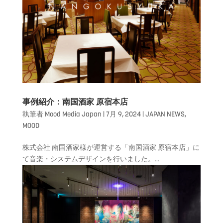
事例紹介：南国酒家 原宿本店
執筆者
Mood Media Japan
|
7月 9, 2024
|
JAPAN NEWS
,
MOOD
株式会社 南国酒家様が運営する「南国酒家 原宿本店」に
て音楽・システムデザインを行いました。...