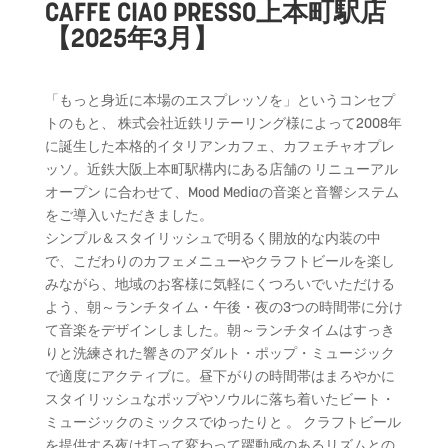
CAFFE CIAO PRESSO上本町駅店
【2025年3月】
「もっと身近に本場のエスプレッソを」というコンセプ
トのもと、 株式会社近鉄リテーリング様によって2008年
に誕生した本格的
イタリアンカフェ、カフェチャオプレ
ッソ。
近鉄大阪上本町駅構内にある店舗の リニューアル
オープン に合わせて、Mood Mediaの音楽と音響システム
をご導入いただきました。
シンプル＆スタイリッシュで明るく開放的な内装の中
で、
こだわりのカフェメニューやクラフトビールを楽し
みながら、
地域のお客様に気軽にくつろいでいただける
よう、朝～
ランチタイム・午後・
夜の3つの時間帯に分け
て音楽をデザインしました。朝～
ランチタイムはすっき
りと洗練された響きのアダルト・ポップ・
ミュージック
で適度にアクティブに。
昼下がりの時間帯はまろやかに
スタイリッシュなポップやソウルに
落ち着いたビート・
ミュージックのミックスでゆったりと 。 クラフトビール
を提供する夜は打って変わって躍動感のあるリズム
との