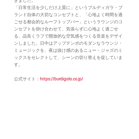
きました。
「日常生活を少しだけ上質に」という
ブルディガラ
・
ブ
ランド自体の大切なコンセプトと、「
心地よく時間を過
ごせる都会的なルーフトップバー」
というラウンジのコ
ンセプトを掛け合わせて、
気張らずに心地よく過ごせ
る、
品良くラフで開放的な空気感をつくる音楽をデザイ
ンしました。
日中はアップテンポのモダンなラウンジ・
ミュージックを、
夜は抜け感のあるニュー・ジャズのミ
ックスをセレクトして、
シーンの切り替えを促していま
す。
公式サイト：
https://
burdigala
.co.jp/