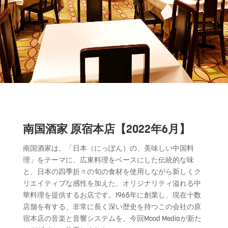
南国酒家 原宿本店【2022年6月】
南国
酒家
は、「日本（にっぽん）の、美味しい中国料
理」をテーマに、広東料理をベースにした伝統的な味
と、日本の四季折々の旬の食材を使用しながら新しくク
リエイティブな感性を加えた、オリジナリティ溢れる中
華料理を提供するお店です。
1965年に創業し、現在十数
店舗を有する、非常に長く深い歴史を持つこの会社の原
宿本店の音楽と音響システムを、今回Mood Mediaが新た