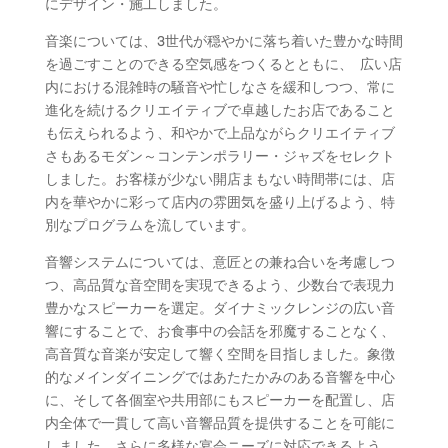
にデザイン・施工しました。
音楽については、3世代が穏やかに落ち着いた豊かな時間
を過ごすことのできる空気感をつくるとともに、 広い店
内における混雑時の騒音や忙しなさを緩和しつつ、常に
進化を続けるクリエイティブで卓越したお店であること
も伝えられるよう、和やかで上品ながらクリエイティブ
さもあるモダン～コンテンポラリー・ジャズをセレクト
しました。お客様が少ない開店まもない時間帯には、店
内を華やかに彩って店内の雰囲気を盛り上げるよう、特
別なプログラムを流しています。
音響システムについては、意匠との兼ね合いを考慮しつ
つ、高品質な音空間を実現できるよう、少数台で表現力
豊かなスピーカーを選定。ダイナミックレンジの広い音
響にすることで、お食事中の会話を邪魔することなく、
高音質な音楽が安定して響く空間を目指しました。象徴
的なメインダイニングではあたたかみのある音響を中心
に、そして各個室や共用部にもスピーカーを配置し、店
内全体で一貫して高い音響品質を提供することを可能に
しました。さらに多様な宴会ニーズに対応できるよう、