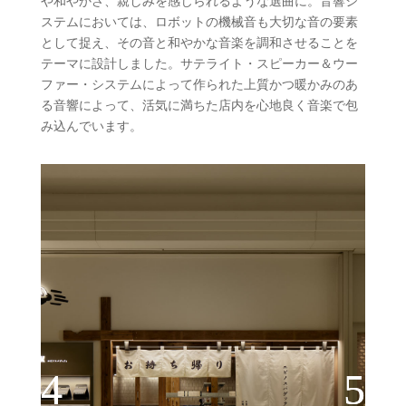
や和やかさ、
親しみを感じられるような選曲に。音響シ
ステムにおいては、
ロボット
の
機械音も大切な音
の
要素
として捉え、
そ
の
音と和やかな音楽を調和させることを
テーマに設計しました。
サテライト・スピーカー＆ウー
ファー・
システムによって作られた上質かつ暖かみ
の
あ
る音響によって、
活気に満ちた店内を心地良く音楽で包
み込んでいます。