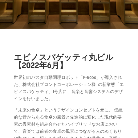
エビ
ノ
スパゲッティ
丸ビル
【2022年6月】
世界初
の
パスタ
自動調理ロボット「P-Robo」が導入され
た、
株式会社プロントコーポレーション様
の
新業態「
エ
ビ
ノ
スパゲッティ
」1号店に、
音楽と音響システム
の
デザ
インを行いました。
「未来
の
食卓」というデザインコンセプトを元に、 伝統
的な昔からある食卓
の
風景と先進的に変化した現代的要
素
の
異
素材を組み合わせたハイブリッドなお店におい
て、
音楽では前者
の
食卓
の
風景につながる人
の
ぬくもり