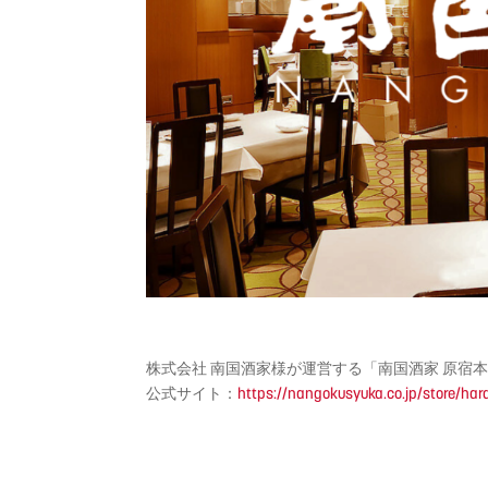
株式会社 南国酒家様が運営する「南国酒家 原宿
公式サイト：
https://nangokusyuka.co.jp/store/har