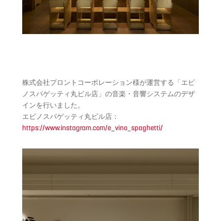
株式会社プロントコーポレーション様が運営する「
エビ
ノ
スパゲッティ
丸ビル店」
の
音楽・
音響システム
の
デザ
インを行いました。
エビ
ノ
スパゲッティ
丸ビル店：
https://www.instagram.com/e_vino_spaghetti/